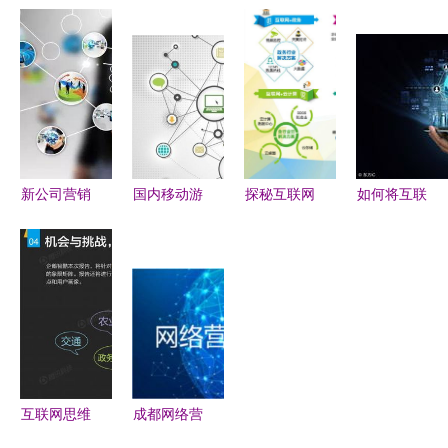
四川博通塑
联网销售新
模式下，企
下的成品油
料制品 互
势力还是监
业如何做好
销售企业创
联网销售腾
管灰色地
网络营销与
新营销 四
飞的新引擎
带？
互联网销售
大战略驱动
的数字化新
征程
新公司营销
国内移动游
探秘互联网
如何将互联
有哪些方
戏市场营销
营销新蓝海
网思维与商
式--互联网
新趋势解析
从流量裂变
业营销相结
营销与传统
从流量争夺
到精准转化
合 传统企
营销有效结
到生态运营
的实战解析
业的全新销
合
的转变
售契机
互联网思维
成都网络营
下的营销战
销与互联网