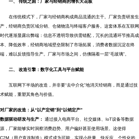
一、 传统之困：厂家与经销商的增长天花板
在传统模式下，厂家与经销商构成商品流通的主干。厂家负责研发生
产，经销商负责区域分销、仓储物流与终端客户服务。这套体系在互联网
时代逐渐显露出弊端：信息不透明导致供需错配，冗长的流通环节推高成
本、降低效率，经销商地域壁垒限制了市场拓展，消费者数据沉淀在终
端，难以反馈指导生产。厂家与市场之间，仿佛隔着一层“毛玻璃”。
二、 改造引擎：数字化工具与平台赋能
互联网下半场的改造，并非要“去中介化”地消灭经销商，而是通过技
术赋能，重塑其角色与价值。
对厂家的改造：从“以产定销”到“以销定产”
数据驱动研发与生产：
通过接入电商平台、社交媒体、IoT设备等数据
源，厂家能够实时洞察消费趋势、用户偏好甚至使用场景。这使得
C2M（用户直连制造）模式成为可能，实现小批量、快反应、个性化的