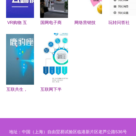
合作故事
与价值
VR购物 互
国网电子商
网络营销技
玩转问答社
联网时代下
务亮相互联
巧和策略
区 互联网
的沉浸式营
网之光博览
互联网思维
营销与销售
销革命
会 智慧能
的巅峰之作
的新蓝海
源激发互联
网销售新时
代
互联共生，
互联网下半
智启未来
场 重塑厂
销售公司如
家与经销商
何借力互联
的销售新生
网实现转型
态
地址：中国（上海）自由贸易试验区临港新片区老芦公路536号
升级