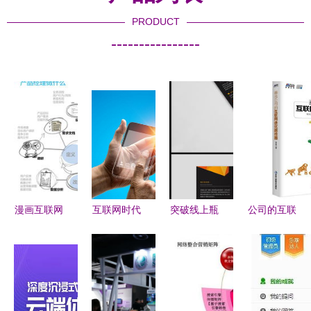
PRODUCT
----------------
漫画互联网
互联网时代
突破线上瓶
公司的互联
产品经理
的品牌发展
颈 三折页
网进化路线
vs 互联网
趋势 互联
营销文案与
图 用互联
销售 一场
网销售的核
高清AI模板
网思维重塑
爱恨情仇的
心驱动力
实战指南
产品、客户